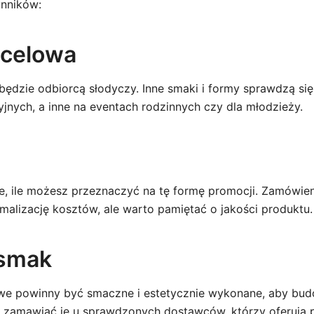
ynników:
ocelowa
 będzie odbiorcą słodyczy. Inne smaki i formy sprawdzą si
yjnych, a inne na eventach rodzinnych czy dla młodzieży.
nie, ile możesz przeznaczyć na tę formę promocji. Zamówie
malizację kosztów, ale warto pamiętać o jakości produktu.
 smak
we powinny być smaczne i estetycznie wykonane, aby bu
o zamawiać je u sprawdzonych dostawców, którzy oferują 