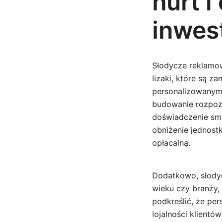
hurt i
inwes
Słodycze reklamow
lizaki, które są z
personalizowanym
budowanie rozpoz
doświadczenie sm
obniżenie jednost
opłacalną.
Dodatkowo, słodyc
wieku czy branży,
podkreślić, że pe
lojalności klient