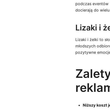
podczas eventów c
docierają do wiel
Lizaki i 
Lizaki i żelki to
młodszych odbiorc
pozytywne emocje 
Zalet
rekla
Niższy koszt 