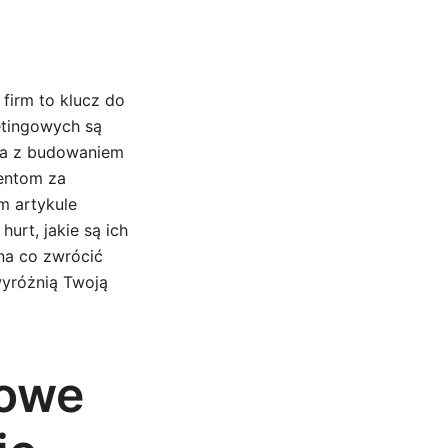
 firm to klucz do
etingowych są
ia z budowaniem
ientom za
m artykule
rt, jakie są ich
na co zwrócić
wyróżnią Twoją
mowe