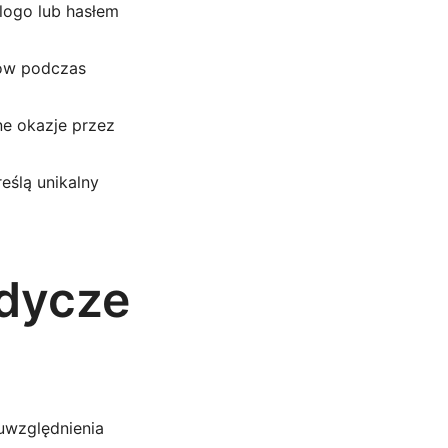
 logo lub hasłem
tów podczas
e okazje przez
eślą unikalny
odycze
uwzględnienia