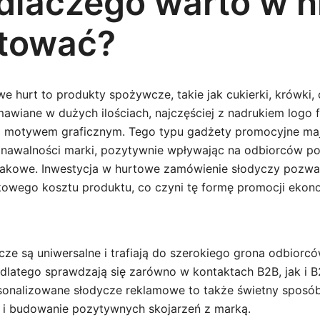
 dlaczego warto w n
tować?
e hurt to produkty spożywcze, takie jak cukierki, krówki,
amawiane w dużych ilościach, najczęściej z nadrukiem logo 
 motywem graficznym. Tego typu gadżety promocyjne maj
nawalności marki, pozytywnie wpływając na odbiorców p
akowe. Inwestycja w hurtowe zamówienie słodyczy pozwa
kowego kosztu produktu, co czyni tę formę promocji ekon
ze są uniwersalne i trafiają do szerokiego grona odbiorcó
 dlatego sprawdzają się zarówno w kontaktach B2B, jak i 
rsonalizowane słodycze reklamowe to także świetny sposó
ów i budowanie pozytywnych skojarzeń z marką.