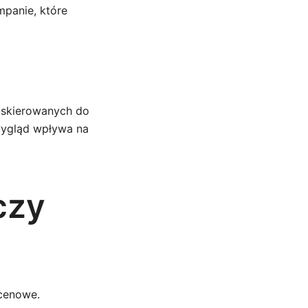
panie, które
h skierowanych do
wygląd wpływa na
czy
cenowe.