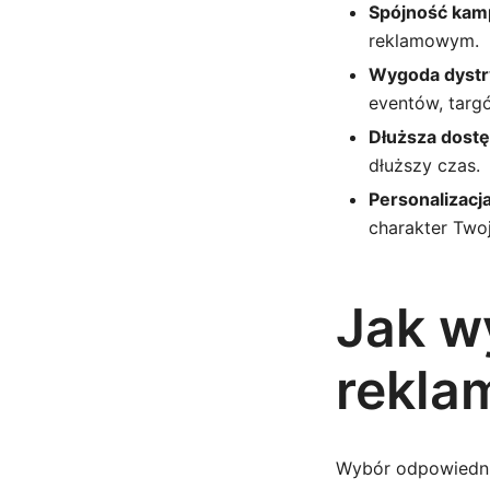
Spójność kamp
reklamowym.
Wygoda dystry
eventów, targ
Dłuższa dost
dłuższy czas.
Personalizacja
charakter Twoj
Jak w
rekla
Wybór odpowiedni