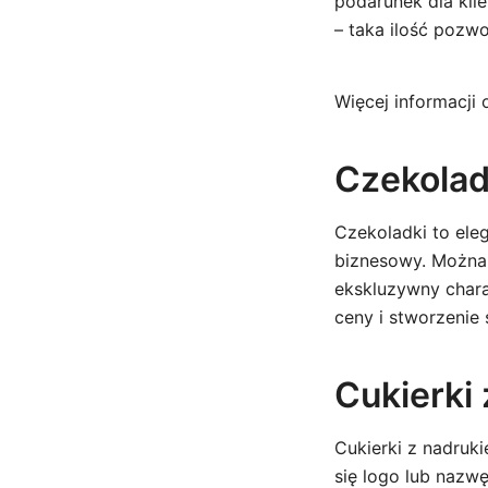
podarunek dla kl
– taka ilość pozwo
Więcej informacji
Czekolad
Czekoladki to ele
biznesowy. Można 
ekskluzywny chara
ceny i stworzenie 
Cukierki
Cukierki z nadruk
się logo lub nazw