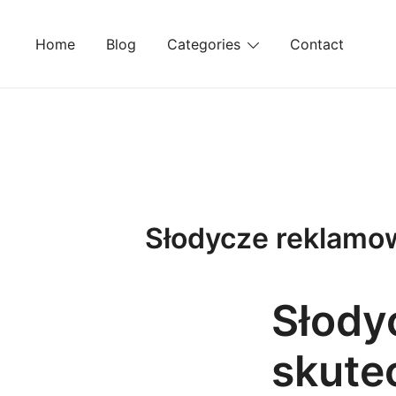
Skip
to
Home
Blog
Categories
Contact
content
Słodycze reklamow
Słody
skute