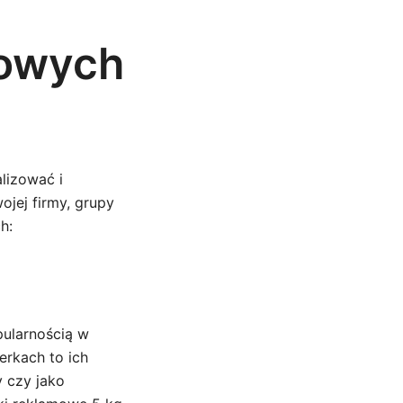
mowych
lizować i
jej firmy, grupy
h:
pularnością w
erkach to ich
y czy jako