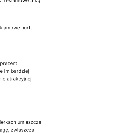
ki reklamowe 5 kg
eklamowe hurt
.
 prezent
 im bardziej
e atrakcyjnej
ierkach umieszcza
wagę, zwłaszcza