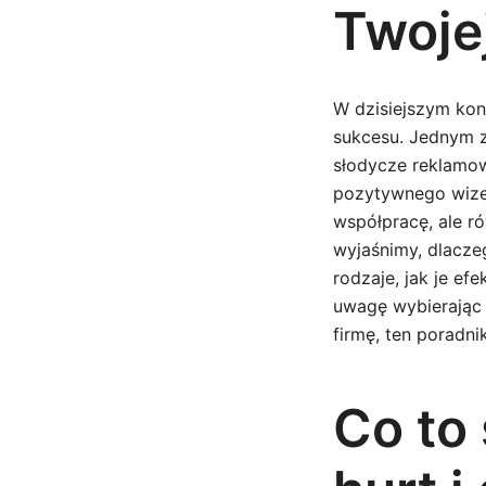
Twoje
W dzisiejszym konk
sukcesu. Jednym z
słodycze reklamo
pozytywnego wizer
współpracę, ale r
wyjaśnimy, dlacze
rodzaje, jak je e
uwagę wybierając 
firmę, ten poradnik
Co to