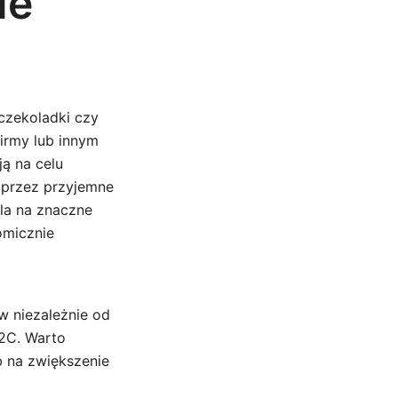
ie
 czekoladki czy
firmy lub innym
ą na celu
oprzez przyjemne
la na znaczne
omicznie
w niezależnie od
B2C. Warto
b na zwiększenie