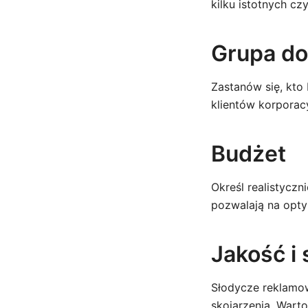
kilku istotnych cz
Grupa d
Zastanów się, kto
klientów korporac
Budżet
Określ realistycz
pozwalają na opty
Jakość i
Słodycze reklamo
skojarzenia. Wart