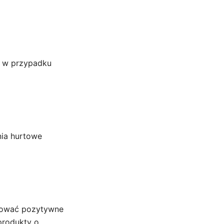
ę w przypadku
nia hurtowe
dować pozytywne
produkty o