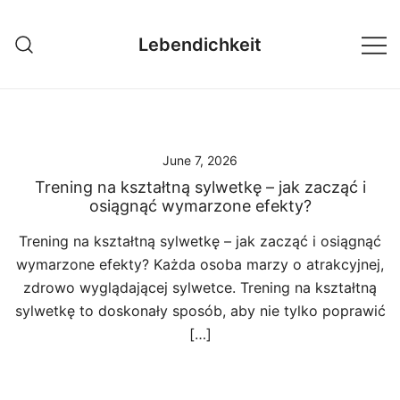
Skip
to
Lebendichkeit
content
June 7, 2026
Trening na kształtną sylwetkę – jak zacząć i
osiągnąć wymarzone efekty?
Trening na kształtną sylwetkę – jak zacząć i osiągnąć
wymarzone efekty? Każda osoba marzy o atrakcyjnej,
zdrowo wyglądającej sylwetce. Trening na kształtną
sylwetkę to doskonały sposób, aby nie tylko poprawić
[…]