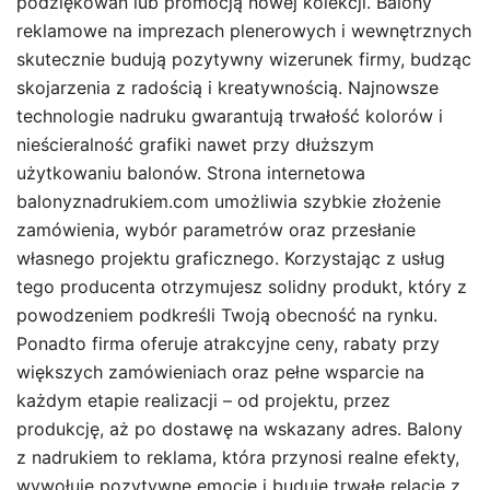
podziękowań lub promocją nowej kolekcji. Balony
reklamowe na imprezach plenerowych i wewnętrznych
skutecznie budują pozytywny wizerunek firmy, budząc
skojarzenia z radością i kreatywnością. Najnowsze
technologie nadruku gwarantują trwałość kolorów i
nieścieralność grafiki nawet przy dłuższym
użytkowaniu balonów. Strona internetowa
balonyznadrukiem.com umożliwia szybkie złożenie
zamówienia, wybór parametrów oraz przesłanie
własnego projektu graficznego. Korzystając z usług
tego producenta otrzymujesz solidny produkt, który z
powodzeniem podkreśli Twoją obecność na rynku.
Ponadto firma oferuje atrakcyjne ceny, rabaty przy
większych zamówieniach oraz pełne wsparcie na
każdym etapie realizacji – od projektu, przez
produkcję, aż po dostawę na wskazany adres. Balony
z nadrukiem to reklama, która przynosi realne efekty,
wywołuje pozytywne emocje i buduje trwałe relacje z