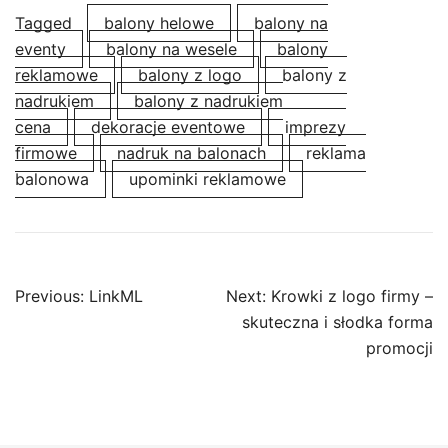
Tagged
balony helowe
balony na
eventy
balony na wesele
balony
reklamowe
balony z logo
balony z
nadrukiem
balony z nadrukiem
cena
dekoracje eventowe
imprezy
firmowe
nadruk na balonach
reklama
balonowa
upominki reklamowe
Post
Previous:
LinkML
Next:
Krowki z logo firmy –
navigation
skuteczna i słodka forma
promocji