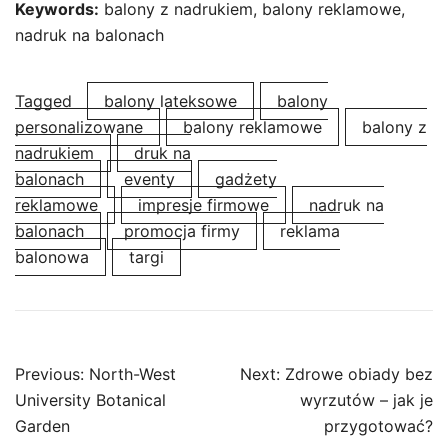
Keywords:
balony z nadrukiem, balony reklamowe,
nadruk na balonach
Tagged
balony lateksowe
balony
personalizowane
balony reklamowe
balony z
nadrukiem
druk na
balonach
eventy
gadżety
reklamowe
impresje firmowe
nadruk na
balonach
promocja firmy
reklama
balonowa
targi
Post
Previous:
North-West
Next:
Zdrowe obiady bez
navigation
University Botanical
wyrzutów – jak je
Garden
przygotować?