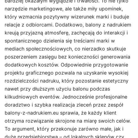
bardziej okazałym wyglądzie i trwałości. To nie tylko
narzędzie marketingowe, ale także miły upominek,
który wzmacnia pozytywny wizerunek marki i buduje
relacje z odbiorcami. Dodatkowo, balony z nadrukiem
kreują przyjazną atmosferę, zachęcają do interakcji i
spontanicznego dzielenia się treściami marki w
mediach społecznościowych, co nierzadko skutkuje
poszerzeniem zasięgu bez konieczności generowania
dodatkowych kosztów. Odpowiednie przygotowanie
projektu graficznego pozwala na uzyskanie wysokiej
rozdzielczości nadruku, który pozostanie estetyczny
nawet przy dłuższym użyciu balonu podczas
kilkudniowych eventów. Jednocześnie profesjonalne
doradztwo i szybka realizacja zleceń przez zespół
balony-z-nadrukiem.eu sprawia, że każdy klient
otrzyma rozwiązanie skrojone na miarę swoich celów.
To argument, który przekonuje zarówno małe, jak i
duże przedsiębiorstwa – od lokalnych sklepów czy