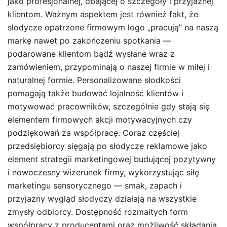
jako profesjonalnej, dbającej o szczegóły i przyjaznej
klientom. Ważnym aspektem jest również fakt, że
słodycze opatrzone firmowym logo „pracują” na naszą
markę nawet po zakończeniu spotkania —
podarowane klientom bądź wysłane wraz z
zamówieniem, przypominają o naszej firmie w miłej i
naturalnej formie. Personalizowane słodkości
pomagają także budować lojalność klientów i
motywować pracowników, szczególnie gdy stają się
elementem firmowych akcji motywacyjnych czy
podziękowań za współpracę. Coraz częściej
przedsiębiorcy sięgają po słodycze reklamowe jako
element strategii marketingowej budującej pozytywny
i nowoczesny wizerunek firmy, wykorzystując siłę
marketingu sensorycznego — smak, zapach i
przyjazny wygląd słodyczy działają na wszystkie
zmysły odbiorcy. Dostępność rozmaitych form
współpracy z producentami oraz możliwość składania