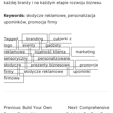
każdej branży i na każdym etapie rozwoju biznesu.
Keywords:
słodycze reklamowe, personalizacja
upominków, promocja firmy
Tagged
branding
cukierki z
logo
eventy
gadżety
reklamowe
lojalność klienta
marketing
sensoryczny
personalizowane
słodycze
prezenty biznesowe
promocja
firmy
słodycze reklamowe
upominki
firmowe
Post
Previous:
Build Your Own
Next:
Comprehensive